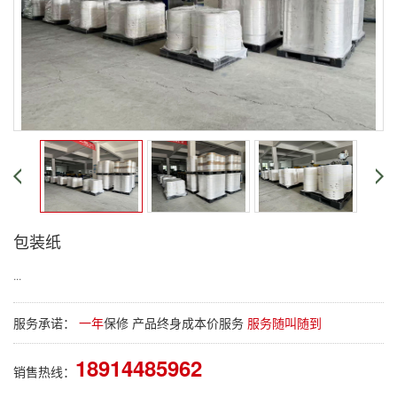
包装纸
...
服务承诺：
一年
保修 产品终身成本价服务
服务随叫随到
18914485962
销售热线：